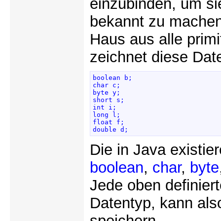
einzubinden, um s
bekannt zu machen
Haus aus alle prim
zeichnet diese Dat
boolean b; 

char c; 

byte y; 

short s; 

int i; 

long l; 

float f; 

double d; 
Die in Java existie
boolean
,
char
,
byte
Jede oben definiert
Datentyp, kann als
speichern.