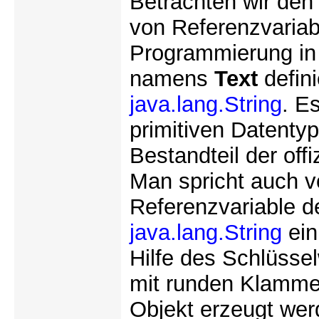
Betrachten wir den
von Referenzvariabl
Programmierung in 
namens
Text
defini
java.lang.String
. E
primitiven Datenty
Bestandteil der offi
Man spricht auch v
Referenzvariable de
java.lang.String
ein
Hilfe des Schlüsse
mit runden Klammer
Objekt erzeugt werd