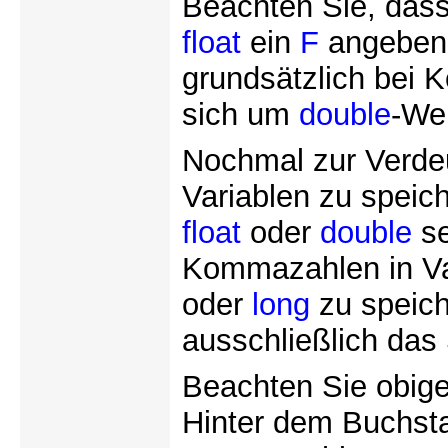
Beachten Sie, das
float
ein
F
angeben 
grundsätzlich bei
sich um
double
-Wer
Nochmal zur Verde
Variablen zu speic
float
oder
double
se
Kommazahlen in V
oder
long
zu speich
ausschließlich das
Beachten Sie obig
Hinter dem Buchs