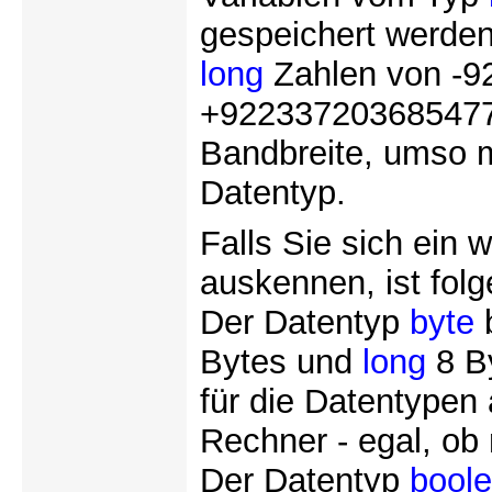
gespeichert werde
long
Zahlen von -9
+9223372036854775
Bandbreite, umso m
Datentyp.
Falls Sie sich ein
auskennen, ist folge
Der Datentyp
byte
b
Bytes und
long
8 By
für die Datentypen
Rechner - egal, ob 
Der Datentyp
bool