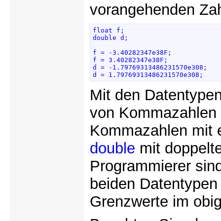
vorangehenden Za
float f; 

double d; 

f = -3.40282347e38F; 

f = 3.40282347e38F; 

d = -1.79769313486231570e308; 

d = 1.79769313486231570e308; 
Mit den Datentype
von Kommazahlen 
Kommazahlen mit ei
double
mit doppelte
Programmierer sind
beiden Datentypen 
Grenzwerte im obi