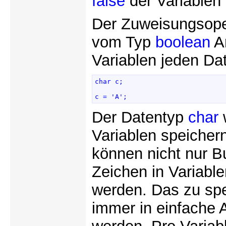
false
der Variablen
Der Zuweisungsop
vom Typ
boolean
An
Variablen jeden Da
char c; 

c = 'A'; 
Der Datentyp
char
w
Variablen speiche
können nicht nur B
Zeichen in Variab
werden. Das zu sp
immer in einfache