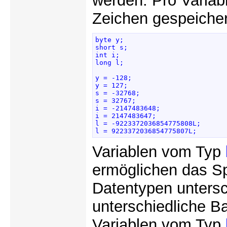
werden. Pro Varia
Zeichen gespeicher
byte y; 

short s; 

int i; 

long l; 

y = -128; 

y = 127; 

s = -32768; 

s = 32767; 

i = -2147483648; 

i = 2147483647; 

l = -9223372036854775808L; 

l = 9223372036854775807L; 
Variablen vom Typ
ermöglichen das Sp
Datentypen untersch
unterschiedliche B
Variablen vom Typ