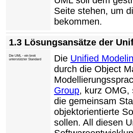
UML soll dem gestr
Seite stehen, um d
bekommen.
1.3 Lösungsansätze der Uni
Die
Unified Modeli
Die UML - ein breit
unterstützter Standard
durch die Object M
Modellierungssprac
Group
, kurz OMG, 
die gemeinsam Stan
objektorientierte 
sollen. All diesen 