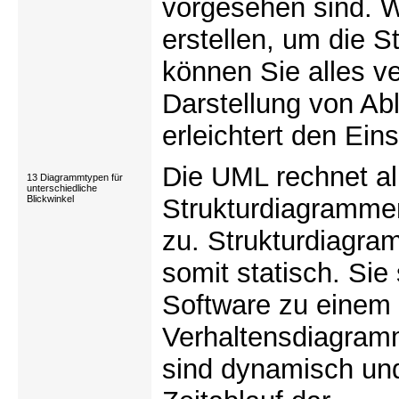
vorgesehen sind. 
erstellen, um die S
können Sie alles v
Darstellung von Abl
erleichtert den Ein
Die UML rechnet a
13 Diagrammtypen für
unterschiedliche
Blickwinkel
Strukturdiagramme
zu. Strukturdiagra
somit statisch. Si
Software zu einem 
Verhaltensdiagramm
sind dynamisch un