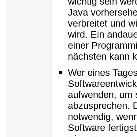
wichtig sein we
Java vorhersehe
verbreitet und w
wird. Ein andau
einer Programmi
nächsten kann k
Wer eines Tage
Softwareentwickl
aufwenden, um s
abzusprechen. D
notwendig, wen
Software fertigst